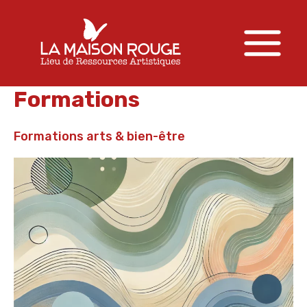
Aller
au
contenu
Main
Menu
Formations
Formations arts & bien-être