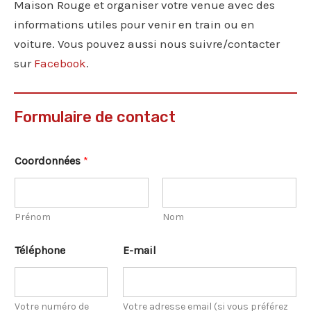
Maison Rouge et organiser votre venue avec des
informations utiles pour venir en train ou en
voiture. Vous pouvez aussi nous suivre/contacter
sur
Facebook
.
Formulaire de contact
T
Coordonnées
*
é
l
é
p
h
Prénom
Nom
o
n
Téléphone
E-mail
e
d
e
M
Votre numéro de
Votre adresse email (si vous préférez
e