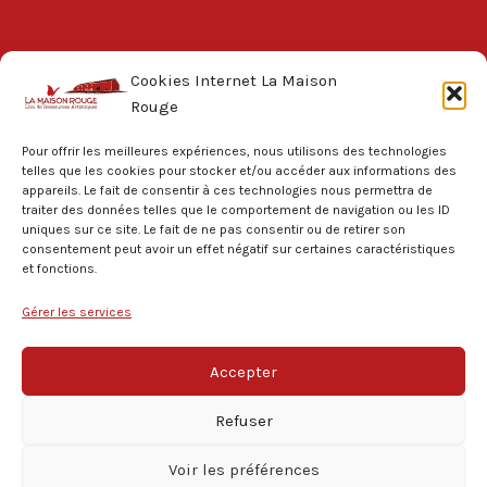
Cookies Internet La Maison
Rouge
Pour offrir les meilleures expériences, nous utilisons des technologies
telles que les cookies pour stocker et/ou accéder aux informations des
appareils. Le fait de consentir à ces technologies nous permettra de
La Maison Rouge
traiter des données telles que le comportement de navigation ou les ID
uniques sur ce site. Le fait de ne pas consentir ou de retirer son
Activités
consentement peut avoir un effet négatif sur certaines caractéristiques
et fonctions.
Agenda
Gérer les services
Actualités
Contact
Accepter
Refuser
Voir les préférences
Copyright © 2026
Compagnie La Maison Rouge
|
Politique de