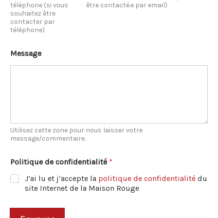
téléphone (si vous
être contacté.e par email)
s
souhaitez être
s
contacter par
a
téléphone)
g
e
Message
Utilisez cette zone pour nous laisser votre
message/commentaire.
Politique de confidentialité
*
J’ai lu et j’accepte la
politique de confidentialité
du
site Internet de la Maison Rouge