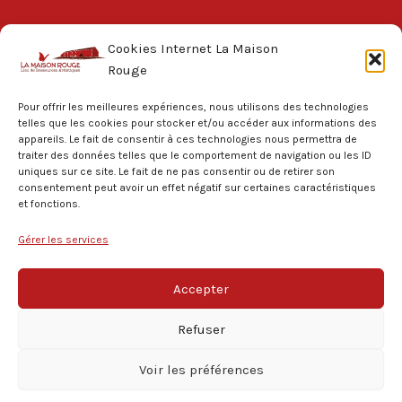
Cookies Internet La Maison
Rouge
Pour offrir les meilleures expériences, nous utilisons des technologies
telles que les cookies pour stocker et/ou accéder aux informations des
appareils. Le fait de consentir à ces technologies nous permettra de
La Maison Rouge
traiter des données telles que le comportement de navigation ou les ID
uniques sur ce site. Le fait de ne pas consentir ou de retirer son
Activités
consentement peut avoir un effet négatif sur certaines caractéristiques
et fonctions.
Agenda
Gérer les services
Actualités
Contact
Accepter
Refuser
Voir les préférences
Copyright © 2026
Compagnie La Maison Rouge
|
Politique de
confidentialité
|
CGVU
| Réalisation
Xavier Renucci